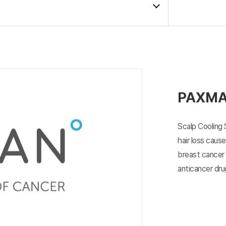
PAXM
Scalp Cooling
hair loss caus
breast cancer
anticancer dru